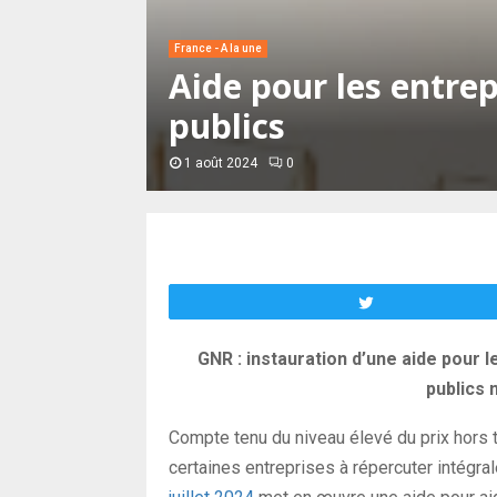
France - A la une
Aide pour les entre
publics
1 août 2024
0
Tweetez
GNR : instauration d’une aide pour 
publics 
Compte tenu du niveau élevé du prix hors t
certaines entreprises à répercuter intégral