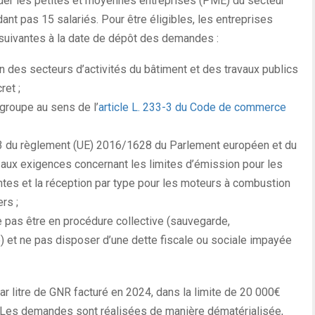
der les petites et moyennes entreprises (PME) du secteur
ant pas 15 salariés. Pour être éligibles, les entreprises
té suivantes à la date de dépôt des demandes :
un des secteurs d’activités du bâtiment et des travaux publics
ret ;
groupe au sens de l’
article L. 233-3 du Code de commerce
cle 3 du règlement (UE) 2016/1628 du Parlement européen et du
aux exigences concernant les limites d’émission pour les
antes et la réception par type pour les moteurs à combustion
rs ;
e pas être en procédure collective (sauvegarde,
e) et ne pas disposer d’une dette fiscale ou sociale impayée
ar litre de GNR facturé en 2024, dans la limite de 20 000€
. Les demandes sont réalisées de manière dématérialisée,