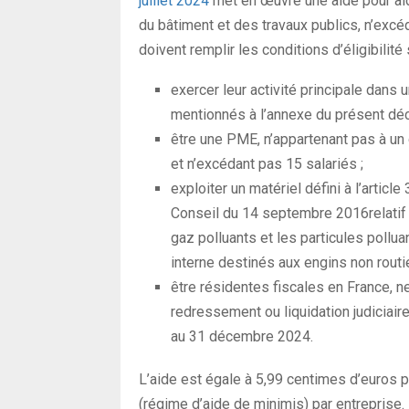
juillet 2024
met en œuvre une aide pour ai
du bâtiment et des travaux publics, n’excéd
doivent remplir les conditions d’éligibili
exercer leur activité principale dans 
mentionnés à l’annexe du présent déc
être une PME, n’appartenant pas à un 
et n’excédant pas 15 salariés ;
exploiter un matériel défini à l’arti
Conseil du 14 septembre 2016relatif 
gaz polluants et les particules pollu
interne destinés aux engins non routie
être résidentes fiscales en France, n
redressement ou liquidation judiciair
au 31 décembre 2024.
L’aide est égale à 5,99 centimes d’euros p
(régime d’aide de minimis) par entreprise