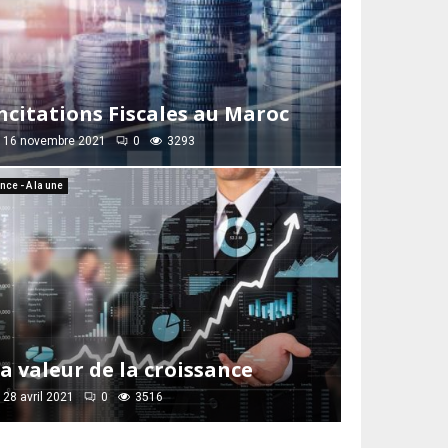
ncitations Fiscales au Maroc
16 novembre 2021
0
3293
nce - A la une
a valeur de la croissance
28 avril 2021
0
3516