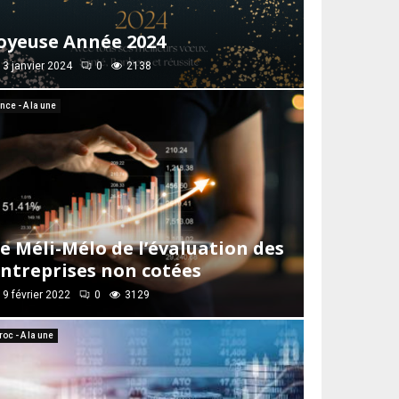
oyeuse Année 2024
3 janvier 2024
0
2138
nce - A la une
e Méli-Mélo de l’évaluation des
ntreprises non cotées
9 février 2022
0
3129
oc - A la une