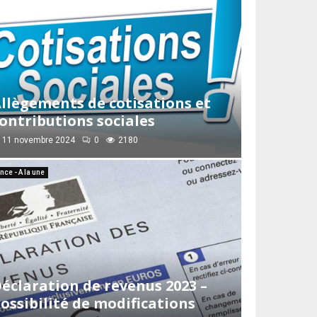
llègements de cotisations et
ontributions sociales
11 novembre 2024
0
2180
nce - A la une
éclaration de revenus 2023 –
ossibilité de modifications