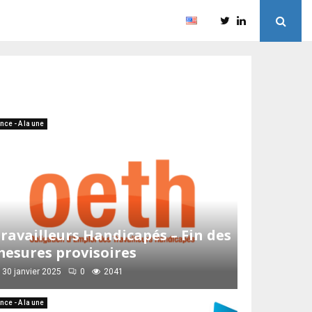
nce - A la une
ravailleurs Handicapés – Fin des
esures provisoires
30 janvier 2025
0
2041
nce - A la une