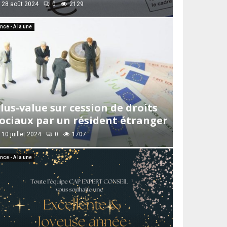
28 août 2024
0
2129
nce - A la une
lus-value sur cession de droits
ociaux par un résident étranger
10 juillet 2024
0
1707
nce - A la une